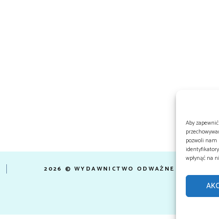
Aby zapewnić 
przechowywani
pozwoli nam p
identyfikator
wpłynąć na ni
2026 © WYDAWNICTWO ODWAŻNE
AKC