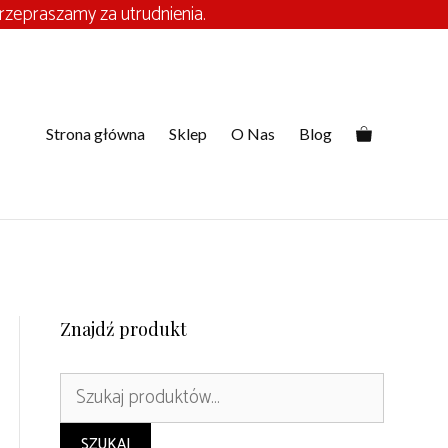
zepraszamy za utrudnienia.
Strona główna
Sklep
O Nas
Blog
Znajdź produkt
Szukaj:
SZUKAJ