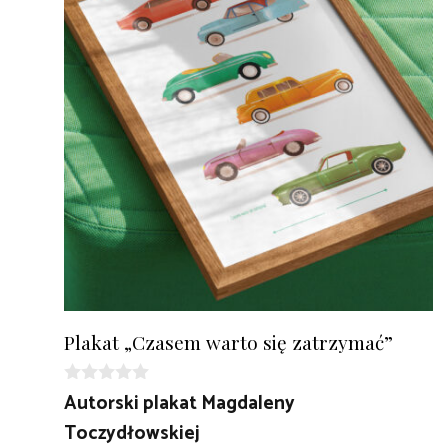
Plakat „Czasem warto się zatrzymać”
0
Autorski plakat Magdaleny
z
Toczydłowskiej
5