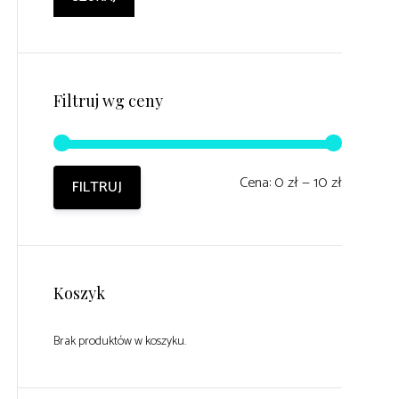
Filtruj wg ceny
Cena
Cena
Cena:
0 zł
—
10 zł
FILTRUJ
min
max
Koszyk
Brak produktów w koszyku.