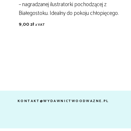
– nagradzanej ilustratorki pochodzącej z
Białegostoku. Idealny do pokoju chłopięcego.
9,00
zł
z VAT
KONTAKT@WYDAWNICTWOODWAZNE.PL