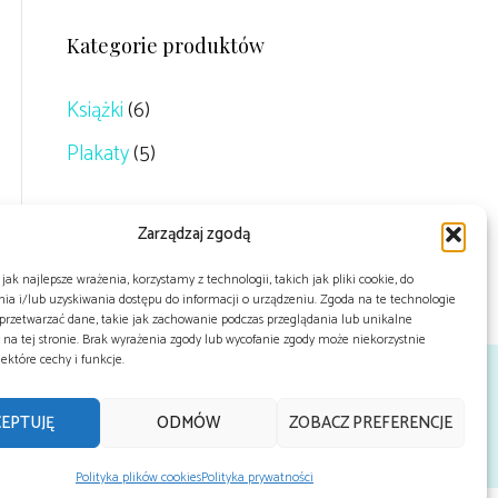
Kategorie produktów
Książki
(6)
Plakaty
(5)
Zarządzaj zgodą
jak najlepsze wrażenia, korzystamy z technologii, takich jak pliki cookie, do
a i/lub uzyskiwania dostępu do informacji o urządzeniu. Zgoda na te technologie
rzetwarzać dane, takie jak zachowanie podczas przeglądania lub unikalne
y na tej stronie. Brak wyrażenia zgody lub wycofanie zgody może niekorzystnie
ektóre cechy i funkcje.
EPTUJĘ
ODMÓW
ZOBACZ PREFERENCJE
POLITYKA PRYWATNO
ŚCI I COOKIE
REGULAMIN SERWISU
Polityka plików cookies
Polityka prywatności