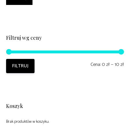
Filtruj wg ceny
Ce
Ce
Cena:
0 zł
—
10 zł
FILTRUJ
mi
ma
Koszyk
Brak produktów w koszyku.