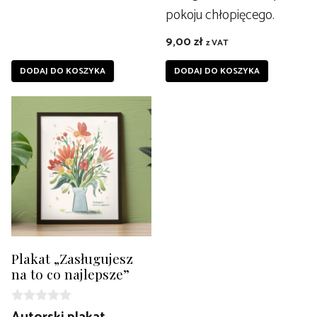
pokoju chłopięcego.
9,00
zł
z VAT
DODAJ DO KOSZYKA
DODAJ DO KOSZYKA
Plakat „Zasługujesz
na to co najlepsze”
0