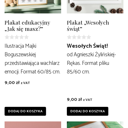
Plakat edukacyjny
Plakat „Wesołych
„Jak się masz?”
świąt”
0
0
Ilustracja Majki
Wesołych Świąt!
z
z
Boguszewskiej
od Agnieszki Żylińskiej-
5
5
przedstawiająca wachlarz
Rękas. Format pliku
emocji. Format 60/85 cm.
85/60 cm.
9,00
zł
z VAT
9,00
zł
z VAT
DODAJ DO KOSZYKA
DODAJ DO KOSZYKA