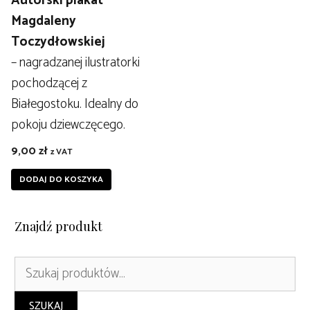
Autorski plakat
z
Magdaleny
5
Toczydłowskiej
– nagradzanej ilustratorki
pochodzącej z
Białegostoku. Idealny do
pokoju dziewczęcego.
9,00
zł
z VAT
DODAJ DO KOSZYKA
Znajdź produkt
Szukaj:
SZUKAJ