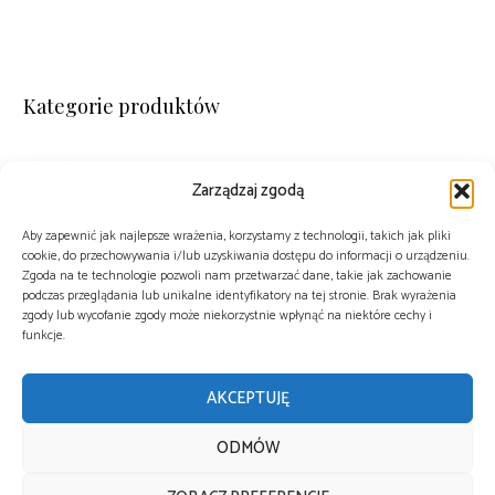
Kategorie produktów
Książki
(6)
Zarządzaj zgodą
Plakaty
(5)
Aby zapewnić jak najlepsze wrażenia, korzystamy z technologii, takich jak pliki
cookie, do przechowywania i/lub uzyskiwania dostępu do informacji o urządzeniu.
Zgoda na te technologie pozwoli nam przetwarzać dane, takie jak zachowanie
podczas przeglądania lub unikalne identyfikatory na tej stronie. Brak wyrażenia
zgody lub wycofanie zgody może niekorzystnie wpłynąć na niektóre cechy i
funkcje.
KONTAKT@WYDAWNICTWOODWAZNE.PL
AKCEPTUJĘ
2026 © WYDAWNICTWO ODWAŻNE
ODMÓW