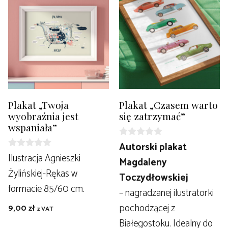
Plakat „Twoja
Plakat „Czasem warto
wyobraźnia jest
się zatrzymać”
wspaniała”
0
Autorski plakat
z
0
Ilustracja Agnieszki
Magdaleny
5
z
Żylińskiej-Rękas w
5
Toczydłowskiej
formacie 85/60 cm.
– nagradzanej ilustratorki
pochodzącej z
9,00
zł
z VAT
Białegostoku. Idealny do